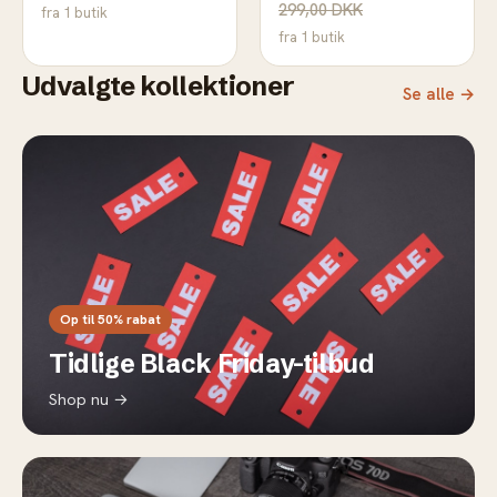
5G
299,00 DKK
fra 1 butik
fra 1 butik
Udvalgte kollektioner
Se alle →
Op til 50% rabat
Tidlige Black Friday-tilbud
Shop nu →