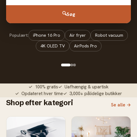
🔍
Søg
Populært:
iPhone 16 Pro
Air fryer
Robot vacuum
4K OLED TV
AirPods Pro
✓ 100% gratis
✓ Uafhængig & upartisk
✓ Opdateret hver time
✓ 3,000+ pålidelige butikker
Shop efter kategori
Se alle →