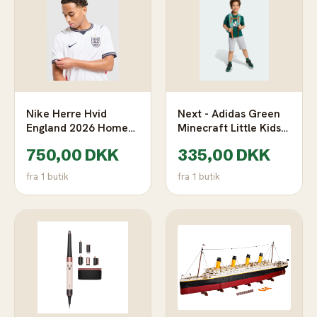
Nike Herre Hvid
Next - Adidas Green
England 2026 Home
Minecraft Little Kids
Shirt i Størrelse L, JD
T-Shirt And Shorts
750,00 DKK
335,00 DKK
Sports
Set
fra 1 butik
fra 1 butik