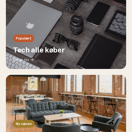
Populært
Tech alle køber
Shop nu →
Ny sæson