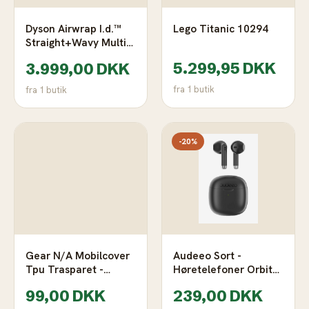
Dyson Airwrap I.d.™
Lego Titanic 10294
Straight+Wavy Multi-
Styler Og Hårtørrer
5.299,95 DKK
3.999,00 DKK
(Ceramic Pink/ Rose
Gold) 601848-01
fra 1 butik
fra 1 butik
-20%
Gear N/A Mobilcover
Audeeo Sort -
Tpu Trasparet -
Høretelefoner Orbiter
Samsug Galaxy A33
Ii True Wireless
99,00 DKK
239,00 DKK
663378 Modsvarer: