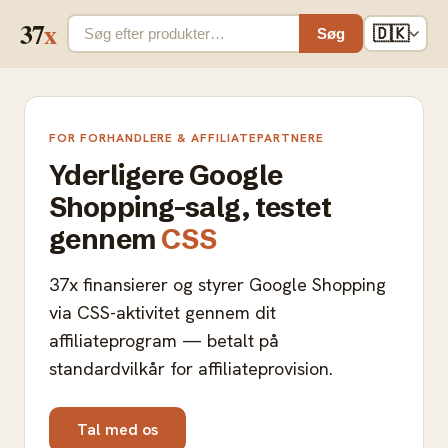
37
x
🇩🇰
Søg
FOR FORHANDLERE & AFFILIATEPARTNERE
Yderligere Google
Shopping-salg, testet
gennem
CSS
37x finansierer og styrer Google Shopping
via CSS-aktivitet gennem dit
affiliateprogram — betalt på
standardvilkår for affiliateprovision.
Tal med os